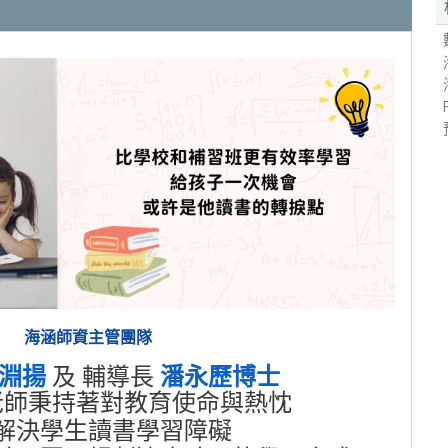
海涵師資主管團隊
淵揚
及 輔導長
潘永歷博士
老師秉持著對教育使命與熱忱
解決學生讀書學習障礙