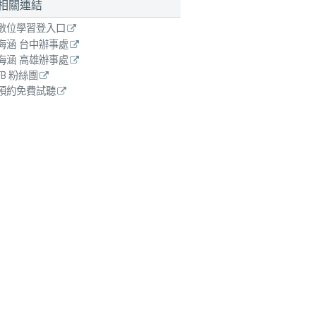
相關連結
數位學習登入口
海涵 台中辦事處
海涵 高雄辦事處
FB 粉絲團
預約免費試聽