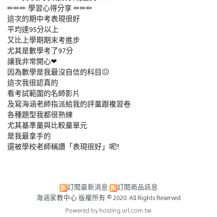
✏✏✏ 學習心得分享 ✏✏✏
這次的期中考表現很好
平均達95分以上
又比上學期期末考進步
尤其是數學考了97分
讓我非常開心❤
因為數學是我最沒自信的科目☹
這次我很認真的
看考試範圍的名師影片
及寫海涵老師指派給我的評量跟複習卷
各種題型我都很熟練
尤其基準量與比較量單元
是我最拿手的
還被學校老師稱讚「表現很好」呢!!
訂閱最新消息
訂閱商品訊息
海涵家教中心 版權所有 © 2020. All Rights Reserved
Powered by hosting.url.com.tw