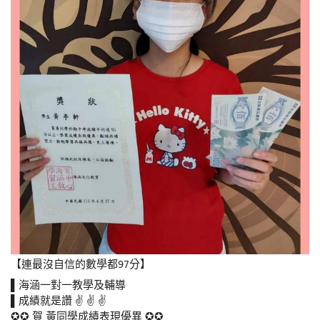
【連最沒自信的數學都97分】
▌海涵一對一教學及輔導
▌成績就是讚 ✌ ✌ ✌
✪✪ 賀 黃同學成績表現優異 ✪✪