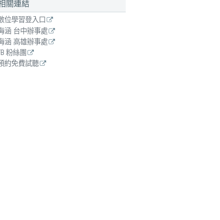
相關連結
數位學習登入口
海涵 台中辦事處
海涵 高雄辦事處
FB 粉絲團
預約免費試聽