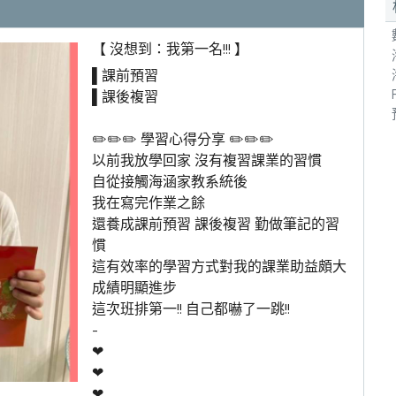
【 沒想到：我第一名!!! 】
▌課前預習
▌課後複習
✏️✏️✏️ 學習心得分享 ✏️✏️✏️
以前我放學回家 沒有複習課業的習慣
自從接觸海涵家教系統後
我在寫完作業之餘
還養成課前預習 課後複習 勤做筆記的習
慣
這有效率的學習方式對我的課業助益頗大
成績明顯進步
這次班排第一!! 自己都嚇了一跳!!
-
❤
❤
❤