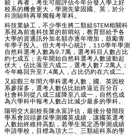
願；再者，考生可能評估今年分發入學上好
校系的機會更大，學測先鞏固國、英，於
分
科測驗
時再單獨報考單科。
科技業缺工，不少學生將二類組STEM相關科
系視為前進科技業的前哨站，教育部給予各
大學的資通訊外加名額亦逐年增加，鼓勵青
年學子投入。但大考中心統計，110學年學測
自然科選考人數為9.7萬，選考科目人數占比
約七成五；去年開始自然科選考人數波動起
伏大，佔比落至六成二，選考人數7.2萬人；
今年略回升至7.4萬人，占比仍約在六成二。
又綜觀三年間六學科選考人數，國、英因校
系參採多，選考人數佔比始終逼近百分百，
社會科則從八成三緩降至八成一，自然也成
為六學科中報考人數占比減少最多的學科。
陽明交大副校長陳永富評估，最後分發階段
學系會回頭參採學測國英成績，讓國英選考
人數始終維持高點，若學生篤定憑學測成績
申請學校，目標為頂大二、三類組科系的學