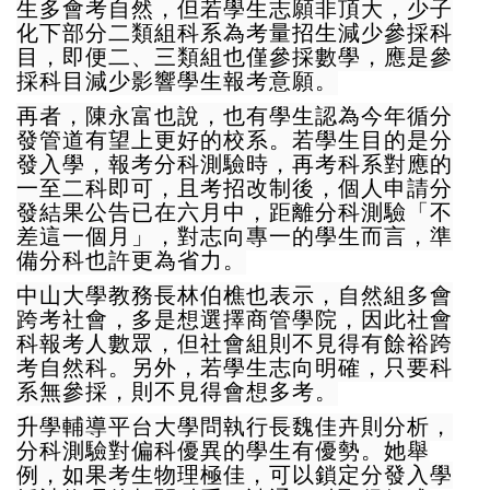
生多會考自然，但若學生志願非頂大，少子
化下部分二類組科系為考量招生減少參採科
目，即便二、三類組也僅參採數學，應是參
採科目減少影響學生報考意願。
再者，陳永富也說，也有學生認為今年循分
發管道有望上更好的校系。若學生目的是分
發入學，報考分科測驗時，再考科系對應的
一至二科即可，且考招改制後，個人申請分
發結果公告已在六月中，距離分科測驗「不
差這一個月」，對志向專一的學生而言，準
備分科也許更為省力。
中山大學教務長林伯樵也表示，自然組多會
跨考社會，多是想選擇商管學院，因此社會
科報考人數眾，但社會組則不見得有餘裕跨
考自然科。另外，若學生志向明確，只要科
系無參採，則不見得會想多考。
升學輔導平台大學問執行長魏佳卉則分析，
分科測驗對偏科優異的學生有優勢。她舉
例，如果考生物理極佳，可以鎖定分發入學