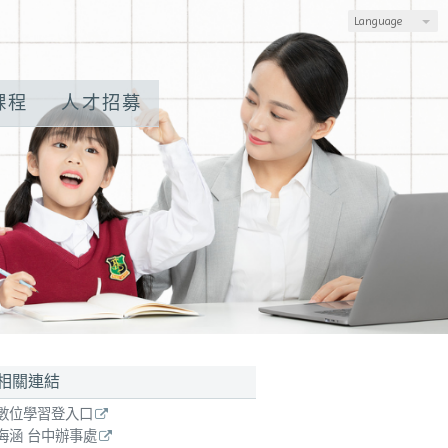
Language
課程
人才招募
相關連結
數位學習體驗 請來電：0907-710-800。
數位學習登入口
海涵 台中辦事處