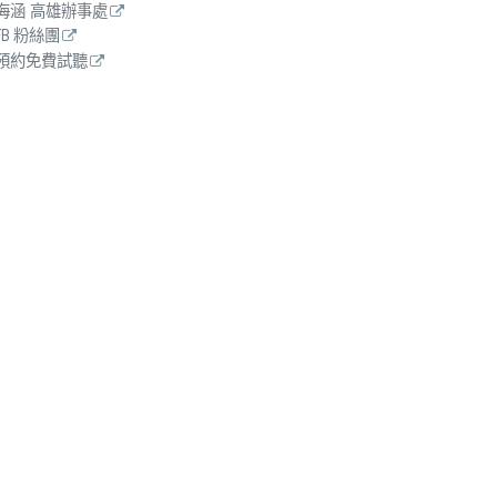
海涵 高雄辦事處
FB 粉絲團
預約免費試聽