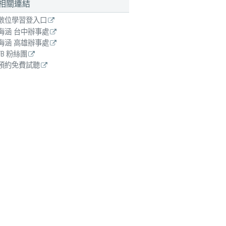
相關連結
數位學習登入口
海涵 台中辦事處
海涵 高雄辦事處
FB 粉絲團
預約免費試聽