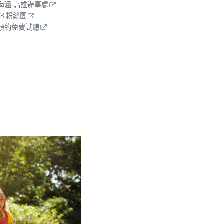
海涵 高雄辦事處
FB 粉絲團
預約免費試聽