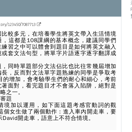
tory/123450/7087713
圍比較多元，在培養學生將英文帶入生活情境
通，這都是
108課綱
的基本概念，建議同學們
在練習之中可以體會到題目是如何將英文融入
憶或套文法句型，將單字片語逐字逐字翻譯成
題，同時單題部分文法佔比也比往常幾屆增加
偏長，反而對文法單字題熟練的同學是爭取考
目的增加，會考驗學生們的耐心和細心，考前
沈著面對，看完題目才不會落入陷阱，絕對是
策略之一。
心審題
情境加以運用，如下面這題考感官動詞的觀
看見這個女生做了兩個動作：進入車內開走車，要
示David開走車，語意上不符合情境。