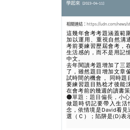
學起來
[2023-04-11]
相關連結：
https://udn.com/news/s
這幾年會考
考題
涵蓋範
加以運用、重視自然溝
考前要練習歷屆會考，
生活感的，而不是用記
中文。
去年閱讀考題增加了三
了，雖然題目增加文章
試時間的機會 。同時題
要練習題目熟稔才後能
在會考前的幾週的讀書
●單題：題目偏長，小
做題時切記要帶入生活
念，依情境是David
選（Ｃ）；陷阱是(D)表