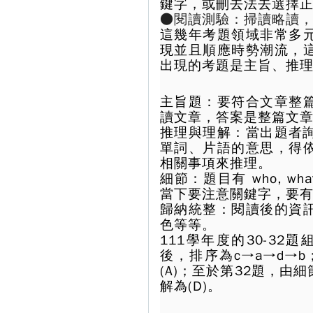
鍵字，或刪去法去選擇
●閱讀測驗：掃讀略讀
這幾年考題領域非常多
現並且順應時勢潮流，
出現的考題是主旨、推
主旨題
：
要符合文章整
讀文章，答案是整篇文
推理與理解
：
當出題者詢
單詞、片語的意思，得
相關事項來推理。
細節
：
題目有 who, wha
當下要注意關鍵字，要
歸納統整
：
閱讀後的資
色等等。
111學年度的30-3
後，排序為c→a→d→
(A)；至於第32題，
解為(D)。