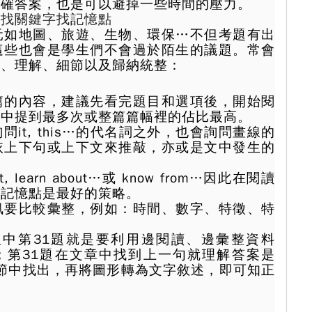
正確答案，也是可以避掉一些時間的壓力。
，找關鍵字找記憶點
元如地圖、旅遊、生物、環保…不但考題有出
這些也會是學生們不會過於陌生的議題。常會
理、理解、細節以及歸納統整：
篇的內容，建議先看完題目和選項後，開始閱
章中提到最多次或整篇篇幅裡的佔比最高。
問it, this…的代名詞之外，也會詢問畫線的
依上下句或上下文來推敲，亦或是文中發生的
t, learn about…或 know from…因此在閱讀
有記憶點是最好的策略。
訊要比較彙整，例如：時間、數字、特徵、特
2題組中第31題就是要利用邊閱讀、邊彙整資料
b；第31題在文章中找到上一句就理解答案是
由細節中找出，再將圖形轉為文字敘述，即可知正