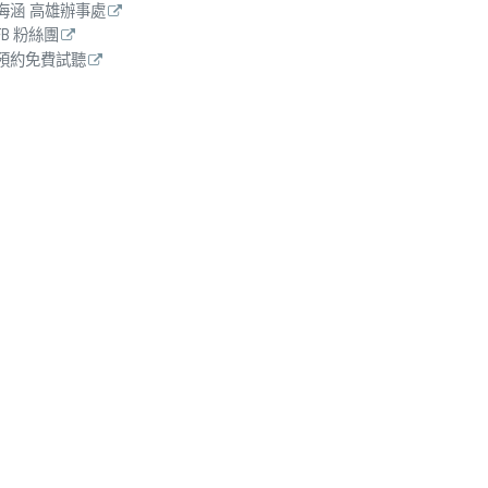
海涵 高雄辦事處
FB 粉絲團
預約免費試聽