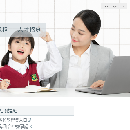
Language
課程
人才招募
相關連結
、數位學習體驗 請來電：0907-710-800。
數位學習登入口
海涵 台中辦事處