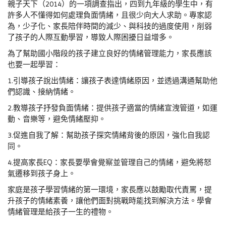
親子天下（2014）的一項調查指出，四到九年級的學生中，有
許多人不懂得如何處理負面情緒，且很少向大人求助。專家認
為，少子化、家長陪伴時間的減少、與科技的過度使用，削弱
了孩子的人際互動學習，導致人際困擾日益增多。
為了幫助國小階段的孩子建立良好的情緒管理能力，家長應該
也要一起學習：
1.引導孩子說出情緒：讓孩子表達情緒原因，並透過溝通幫助他
們認識、接納情緒。
2.教導孩子抒發負面情緒：提供孩子適當的情緒宣洩管道，如運
動、音樂等，避免情緒壓抑。
3.促進自我了解：幫助孩子探究情緒背後的原因，強化自我認
同。
4.提高家長EQ：家長要學會覺察並管理自己的情緒，避免將怒
氣遷移到孩子身上。
家庭是孩子學習情緒的第一環境，家長應以鼓勵取代責罵，提
升孩子的情緒素養，讓他們面對挑戰時能找到解決方法。學會
情緒管理是給孩子一生的禮物。